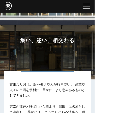
集い、憩い、相交わる
古来より河は、船やモノや人が行き交い、
産業や
人々の生活を便利に、豊かに、より恵みあるものと
してきました。
東京が江戸と呼ばれた以前より、隅田川は名所とし
て存在し、
季節によってうつりかわる情緒を、現