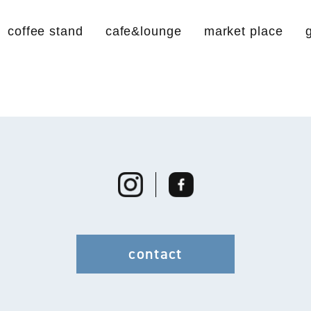
coffee stand
cafe&lounge
market place
contact