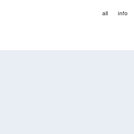
all
info