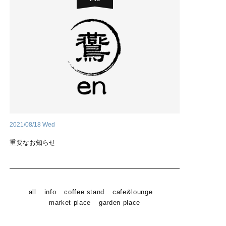
2021/08/18 Wed
重要なお知らせ
all
info
coffee stand
cafe&lounge
market place
garden place